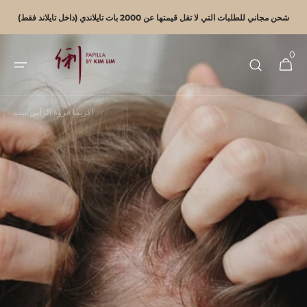
انتقل
إلى
شحن مجاني للطلبات التي لا تقل قيمتها عن 2000 بات تايلاندي (داخل تايلاند فقط)
المحتوى
0
0
عربة
عنصرًا
التسوق
أكزيما فروة الرأس
/
بيت