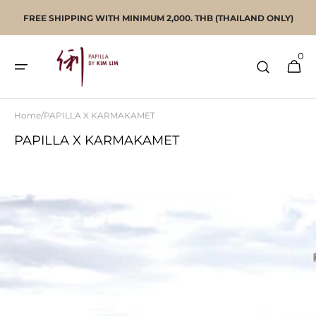
SKIP TO
FREE SHIPPING WITH MINIMUM 2,000. THB (THAILAND ONLY)
CONTENT
0
0
CART
ITEMS
Home
/
PAPILLA X KARMAKAMET
PAPILLA X KARMAKAMET